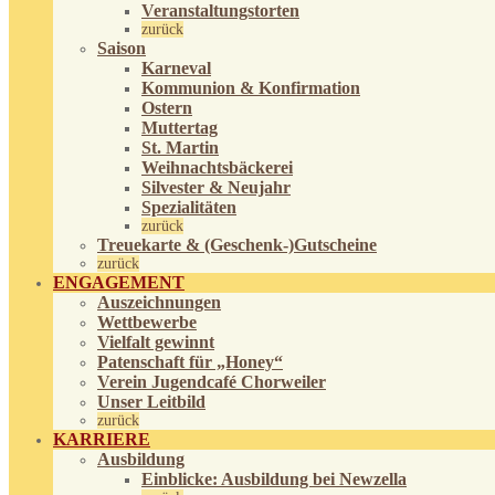
Veranstaltungstorten
zurück
Saison
Karneval
Kommunion & Konfirmation
Ostern
Muttertag
St. Martin
Weihnachtsbäckerei
Silvester & Neujahr
Spezialitäten
zurück
Treuekarte & (Geschenk-)Gutscheine
zurück
ENGAGEMENT
Auszeichnungen
Wettbewerbe
Vielfalt gewinnt
Patenschaft für „Honey“
Verein Jugendcafé Chorweiler
Unser Leitbild
zurück
KARRIERE
Ausbildung
Einblicke: Ausbildung bei Newzella