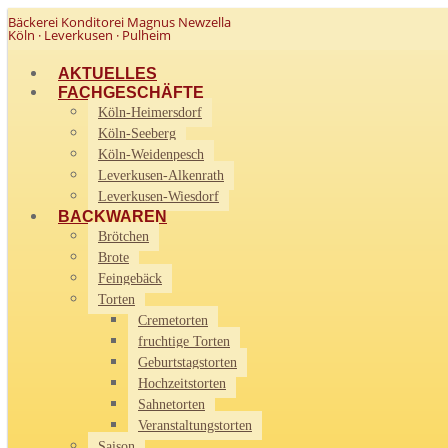
Bäckerei Konditorei Magnus Newzella
Köln · Leverkusen · Pulheim
AKTUELLES
FACHGESCHÄFTE
Köln-Heimersdorf
Köln-Seeberg
Köln-Weidenpesch
Leverkusen-Alkenrath
Leverkusen-Wiesdorf
BACKWAREN
Brötchen
Brote
Feingebäck
Torten
Cremetorten
fruchtige Torten
Geburtstagstorten
Hochzeitstorten
Sahnetorten
Veranstaltungstorten
Saison