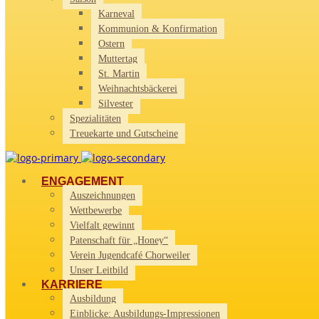
Karneval
Kommunion & Konfirmation
Ostern
Muttertag
St. Martin
Weihnachtsbäckerei
Silvester
Spezialitäten
Treuekarte und Gutscheine
ENGAGEMENT
Auszeichnungen
Wettbewerbe
Vielfalt gewinnt
Patenschaft für „Honey“
Verein Jugendcafé Chorweiler
Unser Leitbild
KARRIERE
Ausbildung
Einblicke: Ausbildungs-Impressionen