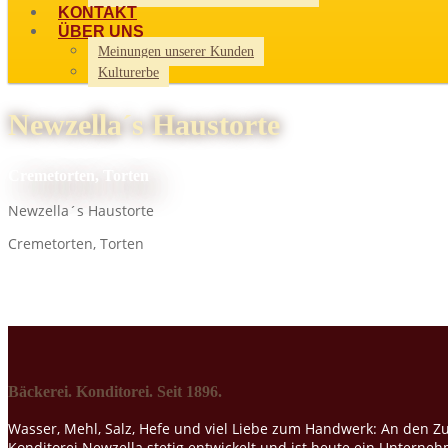
KONTAKT
ÜBER UNS
Meinungen unserer Kunden
Kulturerbe
Newzella´s Haustorte
Cremetorten, Torten
Newzella´s Haustorte
Cremetorten, Torten
Bäckerei. Konditorei. Seit 1896.
Wasser, Mehl, Salz, Hefe und viel Liebe zum Handwerk: An den Zu
Konditorei Newzella stetig entwickelt und ist heute ein Untern