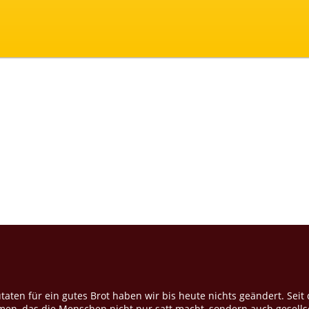
taten für ein gutes Brot haben wir bis heute nichts geändert. Sei
ehmen, das die Menschen nicht nur satt macht, sondern auch gesel