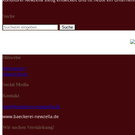
Suche
Hinweise
Impressum
Datenschutz
Social Media
Kontakt
mail@baeckerei-newzella.de
www.baeckerei-newzella.de
Wir suchen Verstärkung!