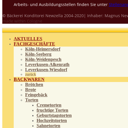
Arbeits- und Ausbildungsstellen finden Sie unter
Stellenan
©
Bäckerei Konditorei Newzella 2004-2020| Inhaber: Magnus New
made with
in Cologne
AKTUELLES
FACHGESCHÄFTE
Köln-Heimersdorf
Köln-Seeberg
Köln-Weidenpesch
Leverkusen-Alkenrath
Leverkusen-Wiesdorf
zurück
BACKWAREN
Brötchen
Brote
Feingebäck
Torten
Cremetorten
fruchtige Torten
Geburtstagstorten
Hochzeitstorten
Sahnetorten