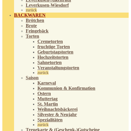
Leverkusen-Wiesdorf
zurück
BACKWAREN
Brötchen
Brote
Feingebäck
Torten
Cremetorten
fruchtige Torten
Geburtstagstorten
Hochzeitstorten
Sahnetorten
Veranstaltungstorten
zurück
Saison
Karneval
Kommunion & Konfirmation
Ostern
Muttertag
St. Martin
Weihnachtsbäckerei
Silvester & Neujahr
Spezialitäten
zurück
Treuekarte & (Geschenk-)Gutscheine