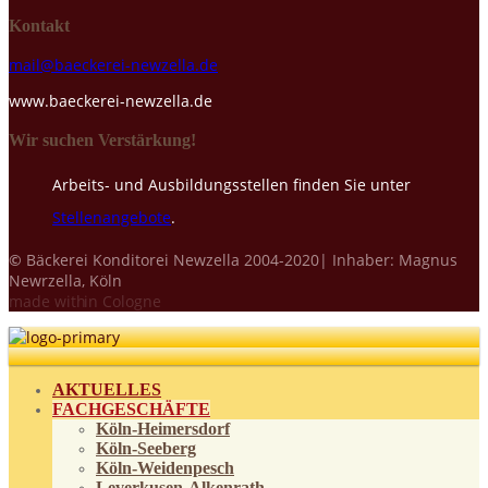
Kontakt
mail@baeckerei-newzella.de
www.baeckerei-newzella.de
Wir suchen Verstärkung!
Arbeits- und Ausbildungsstellen finden Sie unter
Stellenangebote
.
©
Bäckerei Konditorei Newzella 2004-2020| Inhaber: Magnus
Newrzella, Köln
made with
in Cologne
AKTUELLES
FACHGESCHÄFTE
Köln-Heimersdorf
Köln-Seeberg
Köln-Weidenpesch
Leverkusen-Alkenrath