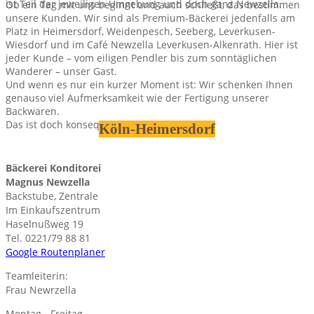
ist Teil der jeweiligen Umgebung und doch ganz Newzella.
Ob ein Tag mit uns beginnt und auch schließt, das bestimmen
unsere Kunden. Wir sind als Premium-Bäckerei jedenfalls am
Platz in Heimersdorf, Weidenpesch, Seeberg, Leverkusen-
Wiesdorf und im Café Newzella Leverkusen-Alkenrath. Hier ist
jeder Kunde – vom eiligen Pendler bis zum sonntäglichen
Wanderer – unser Gast.
Und wenn es nur ein kurzer Moment ist: Wir schenken Ihnen
genauso viel Aufmerksamkeit wie der Fertigung unserer
Backwaren.
Das ist doch konsequent, oder?
Köln-Heimersdorf
Bäckerei Konditorei
Magnus Newzella
Backstube, Zentrale
Im Einkaufszentrum
Haselnußweg 19
Tel. 0221/79 88 81
Google Routenplaner
Teamleiterin:
Frau Newrzella
Montag - Freitag