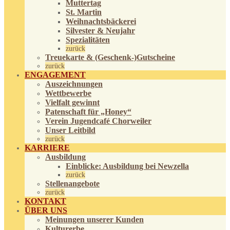
Muttertag
St. Martin
Weihnachtsbäckerei
Silvester & Neujahr
Spezialitäten
zurück
Treuekarte & (Geschenk-)Gutscheine
zurück
ENGAGEMENT
Auszeichnungen
Wettbewerbe
Vielfalt gewinnt
Patenschaft für „Honey“
Verein Jugendcafé Chorweiler
Unser Leitbild
zurück
KARRIERE
Ausbildung
Einblicke: Ausbildung bei Newzella
zurück
Stellenangebote
zurück
KONTAKT
ÜBER UNS
Meinungen unserer Kunden
Kulturerbe