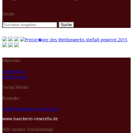
Suche
Hinweise
Impressum
Datenschutz
Social Media
Kontakt
mail@baeckerei-newzella.de
www.baeckerei-newzella.de
Wir suchen Verstärkung!