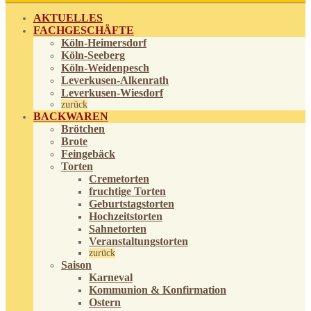
AKTUELLES
FACHGESCHÄFTE
Köln-Heimersdorf
Köln-Seeberg
Köln-Weidenpesch
Leverkusen-Alkenrath
Leverkusen-Wiesdorf
zurück
BACKWAREN
Brötchen
Brote
Feingebäck
Torten
Cremetorten
fruchtige Torten
Geburtstagstorten
Hochzeitstorten
Sahnetorten
Veranstaltungstorten
zurück
Saison
Karneval
Kommunion & Konfirmation
Ostern